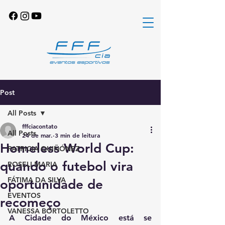
Post
All Posts
fffciacontato
All Posts
24 de mar.
3 min de leitura
Homeless World Cup:
PATRICIA QUIÑÓNEZ
quando o futebol vira
ROSELI MARIA
FÁTIMA DA SILVA
oportunidade de
EVENTOS
recomeço
VANESSA BORTOLETTO
A Cidade do México está se 