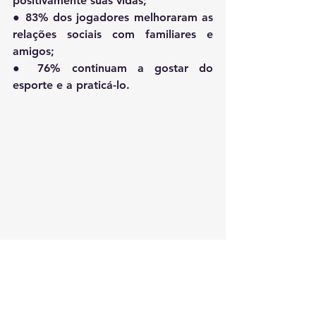
positivamente suas vidas; 
● 83% dos jogadores melhoraram as 
relações sociais com familiares e 
amigos; 
● 76% continuam a gostar do 
esporte e a praticá-lo.
E para quem quiser saber mais sobre 
a
 Homeless Worls Cup no site 
você 
pode encontrar mais informações e 