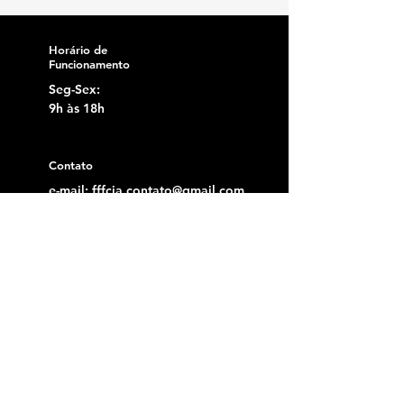
Horário de
Funcionamento
Seg-Sex:
9h às 18h
Contato
e-mail:
fffcia.contato@gmail.com
Tel:
11 - 98969-8492
Menu
Home
Loja
Sobre
Parceiros
Blog