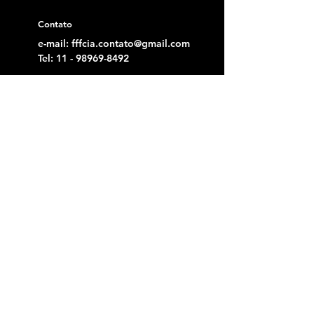
Contato
e-mail:
fffcia.contato@gmail.com
Tel:
11 - 98969-8492
Menu
Home
Loja
Sobre
Parceiros
Blog
Revista
Contato
Galeria
Política de Privacidade
Termo de Uso
Política de Cancelamento