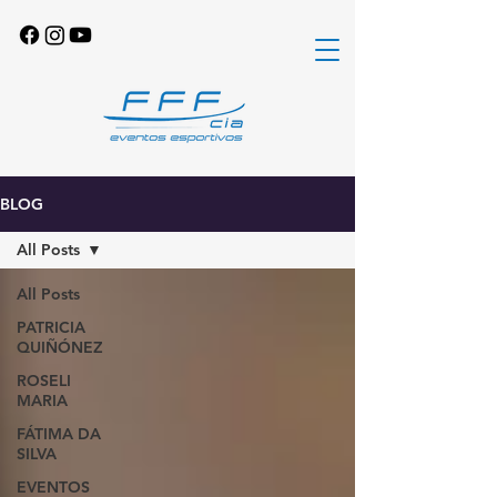
BLOG
All Posts
All Posts
PATRICIA
QUIÑÓNEZ
ROSELI
MARIA
FÁTIMA DA
SILVA
EVENTOS